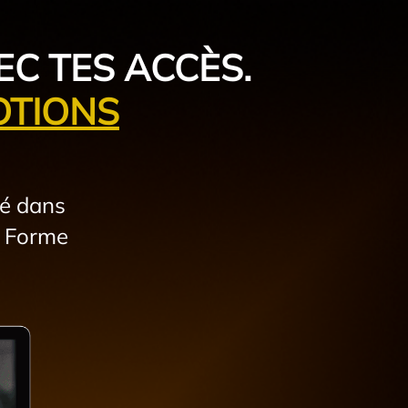
EC TES ACCÈS.
OTIONS
ué dans
. Forme