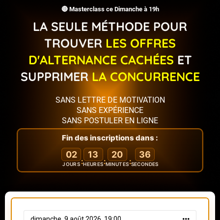
🔴 Masterclass ce Dimanche à 19h
LA SEULE MÉTHODE POUR
TROUVER
LES OFFRES
D'ALTERNANCE CACHÉES
ET
SUPPRIMER
LA CONCURRENCE
SANS LETTRE DE MOTIVATION
SANS EXPÉRIENCE
SANS POSTULER EN LIGNE
Fin des inscriptions dans :
02
13
20
35
:
:
:
JOURS
HEURES
MINUTES
SECONDES